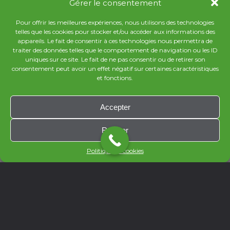
Gérer le consentement
All the Lorem Ipsum generators on the Internet
tend to
Pour offrir les meilleures expériences, nous utilisons des technologies
repeat predefined
chunks as necessary.
telles que les cookies pour stocker et/ou accéder aux informations des
appareils. Le fait de consentir à ces technologies nous permettra de
traiter des données telles que le comportement de navigation ou les ID
MY PORTFOLIO
uniques sur ce site. Le fait de ne pas consentir ou de retirer son
consentement peut avoir un effet négatif sur certaines caractéristiques
et fonctions.
Accepter
Refuser
Politique de cookies
© PIKXYBUBBLE 2026 / ALL RIGHTS RESERVED.