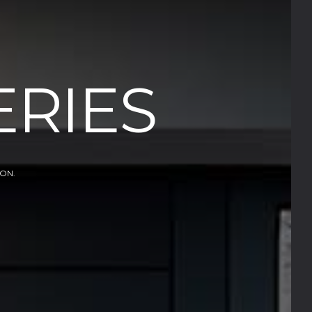
ERIES
SON.