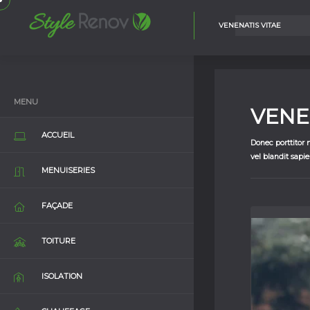
VENENATIS VITAE
MENU
VENE
ACCUEIL
Donec porttitor 
vel blandit sapien
MENUISERIES
FAÇADE
TOITURE
ISOLATION