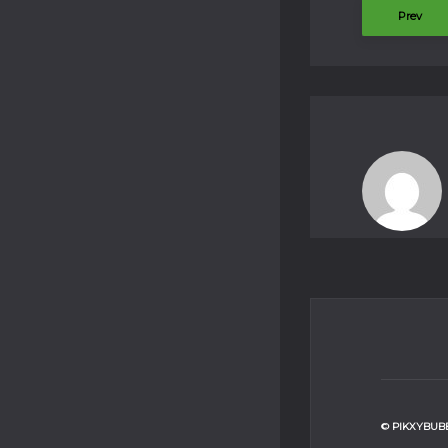
Prev
© PIKXYBUBB