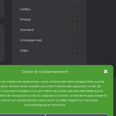
Gallery
4
Photos
6
Standard
6
Uncategorized
1
Video
3
Gérer le consentement
r les meilleures expériences, nous utilisons des technologies telles que les
 pour stocker et/ou accéder aux informations des appareils. Le fait de
r à ces technologies nous permettra de traiter des données telles que le
t de navigation ou les ID uniques sur ce site. Le fait de ne pas consentir
 retirer son consentement peut avoir un effet négatif sur certaines
caractéristiques et fonctions.
BACK TO TOP