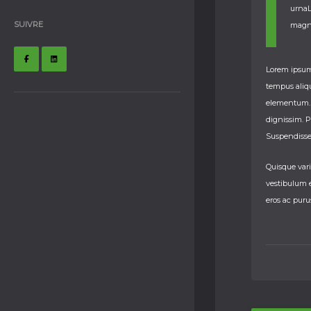
urnaL
SUIVRE
magna
Lorem ipsum 
tempus aliqu
elementum. S
dignissim. P
Suspendisse 
Quisque vari
vestibulum 
eros ac puru