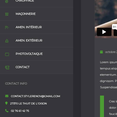
CHAUFFAGE
MAÇONNERIE
AMEN. INTÉRIEUR
AMEN. EXTÉRIEUR
octobre 
PHOTOVOLTAIQUE
Lorem ipsum 
CONTACT
tempus aliqu
elementum. S
dignissim. P
CONTACT INFO
Suspendisse 
CONTACT.STYLERENOV@GMAIL.COM
Cras 
27370 LE THUIT DE L'OISON
dolor
02 76 61 42 75
fauci