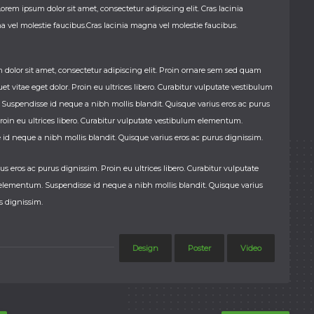
orem ipsum dolor sit amet, consectetur adipiscing elit. Cras lacinia
 vel molestie faucibus.Cras lacinia magna vel molestie faucibus.
dolor sit amet, consectetur adipiscing elit. Proin ornare sem sed quam
et vitae eget dolor. Proin eu ultrices libero. Curabitur vulputate vestibulum
uspendisse id neque a nibh mollis blandit. Quisque varius eros ac purus
roin eu ultrices libero. Curabitur vulputate vestibulum elementum.
id neque a nibh mollis blandit. Quisque varius eros ac purus dignissim.
us eros ac purus dignissim. Proin eu ultrices libero. Curabitur vulputate
elementum. Suspendisse id neque a nibh mollis blandit. Quisque varius
s dignissim.
Design
Poster
Video