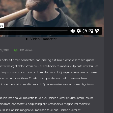
29, 2021
192 views
dolor sit amet, consectetur adipiscing elit. Proin ornare sem sed quam
et vitae eget dolor. Proin eu ultrices libero. Curabitur vulputate vestibulum
uspendisse id neque a nibh mollis blandit. Quisque varius eros ac purus
roin eu ultrices libero. Curabitur vulputate vestibulum elementum.
id neque a nibh mollis blandit. Quisque varius eros ac purus dignissim.
lacinia magna vel molestie faucibus. Donec auctor et urnaLorem ipsum
 sit amet, consectetur adipiscing elit. Cras lacinia magna vel molestie
bus.Cras lacinia magna vel molestie faucibus. Donec auctor et